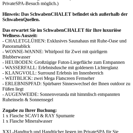
PrivateSPA-Besuch möglich.)
Hinweis: Das SchwabenCHALET befindet sich außerhalb der
SchwabenQuellen.
Das erwartet Sie im SchwabenCHALET für Ihre luxuriöse
Wellness-Auszeit:
- CHALETGLÜHEN: Exklusives Saunahaus mit Ruhe-Oase und
Panoramablick
- WONNE-WANNE: Whirlpool für Zwei mit quirligem
Blubberwasser
- HEUBODEN: Großzügige Futon-Liegefläche zum Entspannen
- WASSERFALL: Erlebnisdusche mit goldenem Lichterglanz
- KLANGVOLL: Surround Erlebnis im Innenbereich
- WEITBLICK: zwei Mega Flatscreen Fernseher
- ERLEBNISPFAD: Spürbarer Sinneswechsel der Ihnen outdoor zu
Füßen liegt
- AUGENWEIDE: Sonnenveranda mit himmlisch entspannten
Ruheinseln & Sonnensegel
Zugabe zu Ihrer Buchung:
1 x Flasche SCAVI & RAY Spumante
1 x Flasche Mineralwasser
XXL-Handtuch und Handtücher liegen im PrivateSPA für Sie