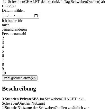
SchwabenCHALET deluxe (inkl. 1 Tag SchwabenQuellen)
ab
€ 172,50
Datum wählen
Ich buche für
mich
Jemand anderen
Personenanzahl
2
3
4
5
6
7
8
9
10
Verfügbarkeit abfragen
Beschreibung
3 Stunden PrivateSPA
im SchwabenCHALET inkl.
SchwabenQuellen-Nutzung
1 Stunde Nutzung
der SchwabenQuellen zusätzlich zur