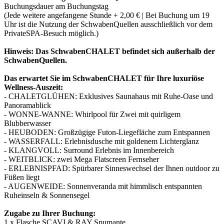
Buchungsdauer am Buchungstag
(Jede weitere angefangene Stunde + 2,00 € | Bei Buchung um 19
Uhr ist die Nutzung der SchwabenQuellen ausschließlich vor dem
PrivateSPA-Besuch möglich.)
Hinweis: Das SchwabenCHALET befindet sich außerhalb der
SchwabenQuellen.
Das erwartet Sie im SchwabenCHALET für Ihre luxuriöse
Wellness-Auszeit:
- CHALETGLÜHEN: Exklusives Saunahaus mit Ruhe-Oase und
Panoramablick
- WONNE-WANNE: Whirlpool für Zwei mit quirligem
Blubberwasser
- HEUBODEN: Großzügige Futon-Liegefläche zum Entspannen
- WASSERFALL: Erlebnisdusche mit goldenem Lichterglanz
- KLANGVOLL: Surround Erlebnis im Innenbereich
- WEITBLICK: zwei Mega Flatscreen Fernseher
- ERLEBNISPFAD: Spürbarer Sinneswechsel der Ihnen outdoor zu
Füßen liegt
- AUGENWEIDE: Sonnenveranda mit himmlisch entspannten
Ruheinseln & Sonnensegel
Zugabe zu Ihrer Buchung:
1 x Flasche SCAVI & RAY Spumante