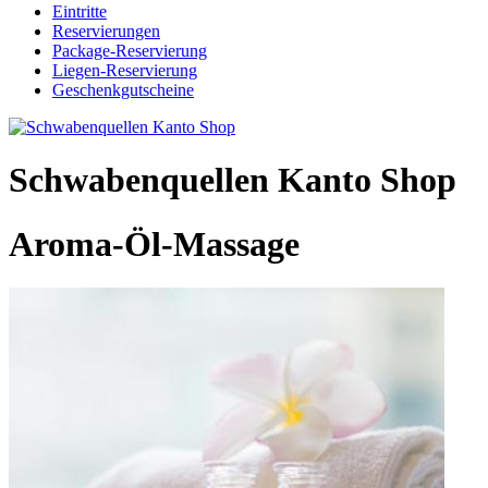
Eintritte
Reservierungen
Package-Reservierung
Liegen-Reservierung
Geschenkgutscheine
Schwabenquellen Kanto Shop
Aroma-Öl-Massage